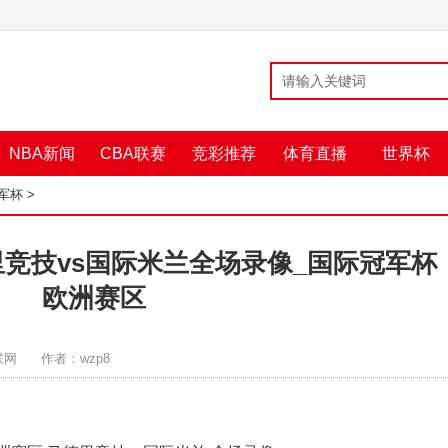
NBA新闻
CBA联赛
竞彩推荐
体育直播
世界杯
军杯
>
德里竞技vs国际米兰全场录像_国际冠军杯
欧洲赛区
联网
作者：wzp8