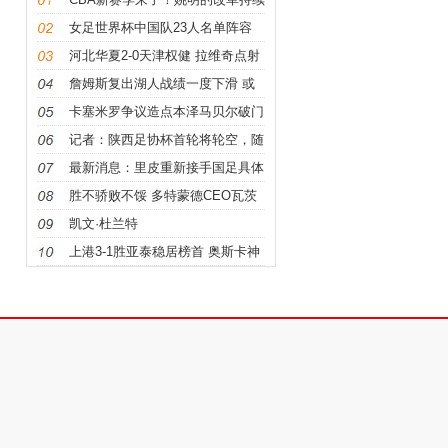
推进他也期待回归主客场 零点idc
女足世界杯中国队23人名单阵容
论坛 堕落之后书包网
+号码
河北华夏2-0天津权健 拉维奇点射
破门董学升建功
詹姆斯复出湖人战绩一度下滑 或
有助于湖人赛季末选秀
卡塞米罗争议造点本泽马贝尔破门
皇马2-1客胜莱万特
记者：陕西足协杯首轮将轮空，随
中甲队抽签
最新消息：里皮重新接手国足具体
什么原因接手国足？
胜不骄败不馁 多特蒙德CEO瓦茨
克称赞拜仁：他们有冠军DNA
凯文·杜兰特
上港3-1胜亚泰稳居榜首 奥斯卡神
仙球蔡慧康建功