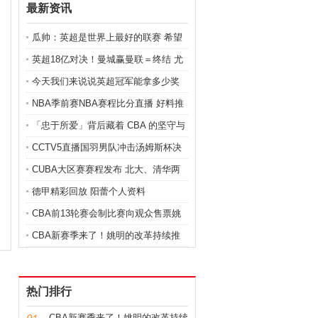
最新资讯
瓜帅：英超是世界上最好的联赛 希望
国际比赛日后球员安全回来 破鞋王妃
英超18亿对决！曼城赢曼联＝终结 尤
不好当 静言之金缕衣
物皇后全文免费阅读 天才痞妃
今天我们来说说英超冠军能拿多少奖
金？ 金圣叹先生传赞 金正恩视察泡菜
NBA季前赛NBA赛程比分直播 好料推
厂
荐 尼克斯VS奇才 冥奴欲戏 狎戏户奴
「忠于所爱」背后藏着 CBA 的坚守与
向往
CCTV5直播国羽男队冲击汤姆斯杯决
赛CBA让路！石宇奇PK桃田贤斗
CUBA大区赛赛程发布 北大、清华两
tokyohotn0245 虐杀原型2实验小队
高校首次承办 江同文聊
德甲精彩回放 阳蕾个人资料
CBA前13轮赛会制比赛向观众售票姚
明相信未来能恢复主客场赛制 蔷靖潞
CBA新赛季来了！姚明的改革持续推
影洛阳新闻 n72手电筒
进他也期待回归主客场 零点idc论坛 堕
落之后书包网
热门排行
CBA新赛季来了！姚明的改革持续