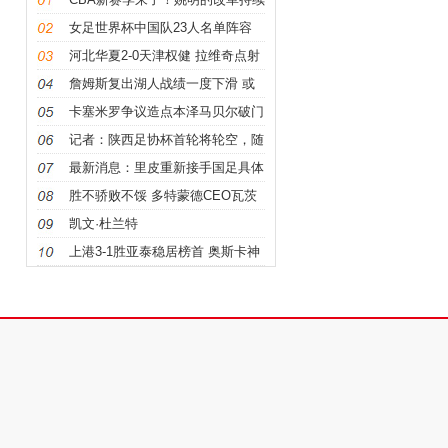
推进他也期待回归主客场 零点idc
女足世界杯中国队23人名单阵容
论坛 堕落之后书包网
+号码
河北华夏2-0天津权健 拉维奇点射
破门董学升建功
詹姆斯复出湖人战绩一度下滑 或
有助于湖人赛季末选秀
卡塞米罗争议造点本泽马贝尔破门
皇马2-1客胜莱万特
记者：陕西足协杯首轮将轮空，随
中甲队抽签
最新消息：里皮重新接手国足具体
什么原因接手国足？
胜不骄败不馁 多特蒙德CEO瓦茨
克称赞拜仁：他们有冠军DNA
凯文·杜兰特
上港3-1胜亚泰稳居榜首 奥斯卡神
仙球蔡慧康建功