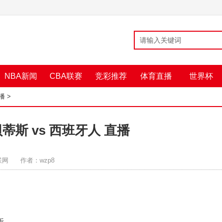
NBA新闻
CBA联赛
竞彩推荐
体育直播
世界杯
播
>
蒂斯 vs 西班牙人 直播
联网
作者：wzp8
析