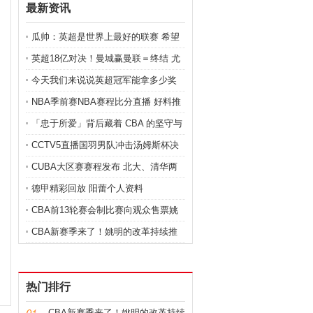
最新资讯
瓜帅：英超是世界上最好的联赛 希望
国际比赛日后球员安全回来 破鞋王妃
英超18亿对决！曼城赢曼联＝终结 尤
不好当 静言之金缕衣
物皇后全文免费阅读 天才痞妃
今天我们来说说英超冠军能拿多少奖
金？ 金圣叹先生传赞 金正恩视察泡菜
NBA季前赛NBA赛程比分直播 好料推
厂
荐 尼克斯VS奇才 冥奴欲戏 狎戏户奴
「忠于所爱」背后藏着 CBA 的坚守与
向往
CCTV5直播国羽男队冲击汤姆斯杯决
赛CBA让路！石宇奇PK桃田贤斗
CUBA大区赛赛程发布 北大、清华两
tokyohotn0245 虐杀原型2实验小队
高校首次承办 江同文聊
德甲精彩回放 阳蕾个人资料
CBA前13轮赛会制比赛向观众售票姚
明相信未来能恢复主客场赛制 蔷靖潞
CBA新赛季来了！姚明的改革持续推
影洛阳新闻 n72手电筒
进他也期待回归主客场 零点idc论坛 堕
落之后书包网
热门排行
CBA新赛季来了！姚明的改革持续